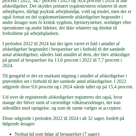
procent i 2022, 54,7 procent i 2023 og 50,4 procent i 2024 af alle
afskedigelser. Det skyldes primært sygdom/stress relateret til stort
arbejdspres, dårligt psykisk arbejdsmiljø, vold og trusler, men der er
også fortsat en del sygdomsrelaterede afskedigelser begrundet i
andre årsager som fx kritisk sygdom, hjernerystelser, senfølger efter
operationer og andre lidelser, der ikke relaterer sig direkte til
forholdene på arbejdspladsen.
I perioden 2022 til 2024 har der igen været et fald i antallet af
afskedigelser begrundet i besparelser set i forhold til det samlede
antal afskedigelser, således fald antallet af dem, der blev afskediget
på grund af besparelser fra 13,6 procent i 2022 til 7,7 procent i
2024.
Til gengæld er der en markant stigning i antallet af afskedigelser i
prøvetiden set i forhold til det samlede antal afskedigelser. I 2022
udgjorde disse 9,6 procent og i 2024 nåede tallet op på 15,4 procent.
Ud over de registrerede afskedigelser registreres det også, hvor
mange der bliver ramt af væsentlige vilkårsændringer, der kan
sidestilles med opsigelse, og som de ramte vælger at acceptere.
Disse udgjorde i perioden 2022 til 2024 i alt 32 sager, fordelt på
følgende årsager:
Nedsat tid som følge af besparelser (7 sager)