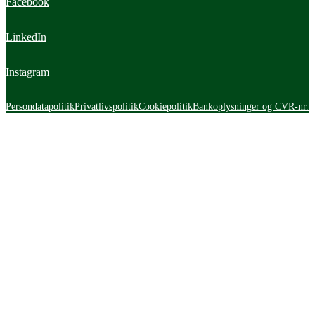
Facebook
LinkedIn
Instagram
Persondatapolitik
Privatlivspolitik
Cookiepolitik
Bankoplysninger og CVR-nr.