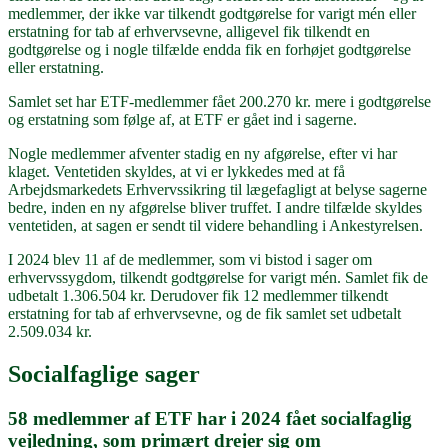
medlemmer, der ikke var tilkendt godtgørelse for varigt mén eller
erstatning for tab af erhvervsevne, alligevel fik tilkendt en
godtgørelse og i nogle tilfælde endda fik en forhøjet godtgørelse
eller erstatning.
Samlet set har ETF-medlemmer fået 200.270 kr. mere i godtgørelse
og erstatning som følge af, at ETF er gået ind i sagerne.
Nogle medlemmer afventer stadig en ny afgørelse, efter vi har
klaget. Ventetiden skyldes, at vi er lykkedes med at få
Arbejdsmarkedets Erhvervssikring til lægefagligt at belyse sagerne
bedre, inden en ny afgørelse bliver truffet. I andre tilfælde skyldes
ventetiden, at sagen er sendt til videre behandling i Ankestyrelsen.
I 2024 blev 11 af de medlemmer, som vi bistod i sager om
erhvervssygdom, tilkendt godtgørelse for varigt mén. Samlet fik de
udbetalt 1.306.504 kr. Derudover fik 12 medlemmer tilkendt
erstatning for tab af erhvervsevne, og de fik samlet set udbetalt
2.509.034 kr.
Socialfaglige sager
58 medlemmer af ETF har i 2024 fået socialfaglig
vejledning, som primært drejer sig om