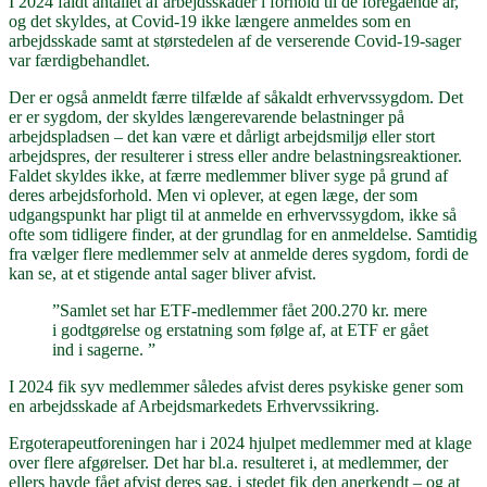
I 2024 faldt antallet af arbejdsskader i forhold til de foregående år,
og det skyldes, at Covid-19 ikke længere anmeldes som en
arbejdsskade samt at størstedelen af de verserende Covid-19-sager
var færdigbehandlet.
Der er også anmeldt færre tilfælde af såkaldt erhvervssygdom. Det
er er sygdom, der skyldes længerevarende belastninger på
arbejdspladsen – det kan være et dårligt arbejdsmiljø eller stort
arbejdspres, der resulterer i stress eller andre belastningsreaktioner.
Faldet skyldes ikke, at færre medlemmer bliver syge på grund af
deres arbejdsforhold. Men vi oplever, at egen læge, der som
udgangspunkt har pligt til at anmelde en erhvervssygdom, ikke så
ofte som tidligere finder, at der grundlag for en anmeldelse. Samtidig
fra vælger flere medlemmer selv at anmelde deres sygdom, fordi de
kan se, at et stigende antal sager bliver afvist.
”Samlet set har ETF-medlemmer fået 200.270 kr. mere
i godtgørelse og erstatning som følge af, at ETF er gået
ind i sagerne. ”
I 2024 fik syv medlemmer således afvist deres psykiske gener som
en arbejdsskade af Arbejdsmarkedets Erhvervssikring.
Ergoterapeutforeningen har i 2024 hjulpet medlemmer med at klage
over flere afgørelser. Det har bl.a. resulteret i, at medlemmer, der
ellers havde fået afvist deres sag, i stedet fik den anerkendt – og at