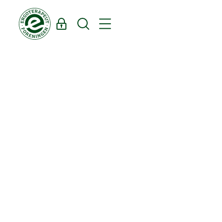
Log ind
Søg