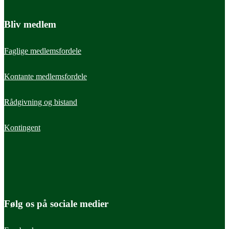
Bliv medlem
Faglige medlemsfordele
Kontante medlemsfordele
Rådgivning og bistand
Læs mere
Læs m
Beretning - REP25
Beret
Kontingent
Forord
Udvi
Forord - forpersonens og direktørens
Få et 
udvikl
sundh
Følg os på sociale medier