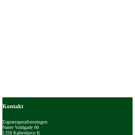
Kontakt
Ergoterapeutforeningen
Nørre Voldgade 90
1358 København K