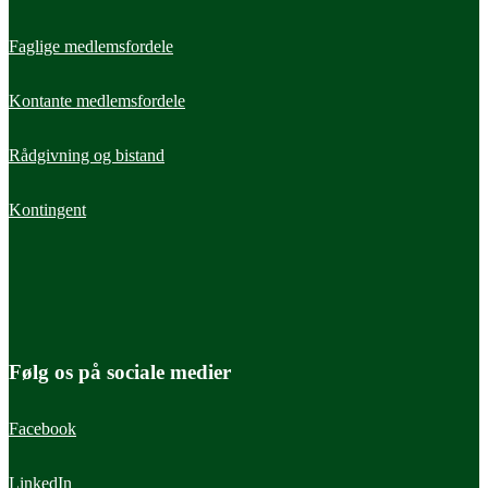
Faglige medlemsfordele
Kontante medlemsfordele
Rådgivning og bistand
Læs mere
Læs m
Beretning - REP25
Beret
Kontingent
Forord
Udvi
Forord - forpersonens og direktørens
Få et 
udvikl
sundh
Følg os på sociale medier
Facebook
LinkedIn