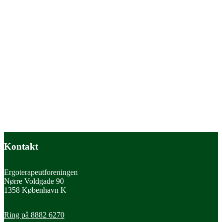
Kontakt
Ergoterapeutforeningen
Nørre Voldgade 90
1358 København K
Ring på 8882 6270