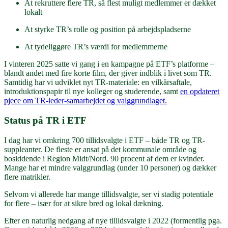
At rekruttere flere TR, så flest muligt medlemmer er dækket
lokalt
At styrke TR’s rolle og position på arbejdspladserne
At tydeliggøre TR’s værdi for medlemmerne
I vinteren 2025 satte vi gang i en kampagne på ETF’s platforme –
blandt andet med fire korte film, der giver indblik i livet som TR.
Samtidig har vi udviklet nyt TR-materiale: en vilkårsaftale,
introduktionspapir til nye kolleger og studerende, samt
en opdateret
pjece om TR-leder-samarbejdet og valggrundlaget.
Status på TR i ETF
I dag har vi omkring 700 tillidsvalgte i ETF – både TR og TR-
suppleanter. De fleste er ansat på det kommunale område og
bosiddende i Region Midt/Nord. 90 procent af dem er kvinder.
Mange har et mindre valggrundlag (under 10 personer) og dækker
flere matrikler.
Selvom vi allerede har mange tillidsvalgte, ser vi stadig potentiale
for flere – især for at sikre bred og lokal dækning.
Efter en naturlig nedgang af nye tillidsvalgte i 2022 (formentlig pga.