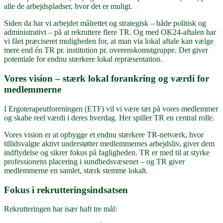
alle de arbejdspladser, hvor det er muligt.
Siden da har vi arbejdet målrettet og strategisk – både politisk og
administrativt – på at rekruttere flere TR. Og med OK24-aftalen har
vi fået præciseret muligheden for, at man via lokal aftale kan vælge
mere end én TR pr. institution pr. overenskomstgruppe. Det giver
potentiale for endnu stærkere lokal repræsentation.
Vores vision – stærk lokal forankring og værdi for
medlemmerne
I Ergoterapeutforeningen (ETF) vil vi være tæt på vores medlemmer
og skabe reel værdi i deres hverdag. Her spiller TR en central rolle.
Vores vision er at opbygge et endnu stærkere TR-netværk, hvor
tillidsvalgte aktivt understøtter medlemmernes arbejdsliv, giver dem
indflydelse og sikrer fokus på fagligheden. TR er med til at styrke
professionens placering i sundhedsvæsenet – og TR giver
medlemmerne en samlet, stærk stemme lokalt.
Fokus i rekrutteringsindsatsen
Rekrutteringen har især haft tre mål: