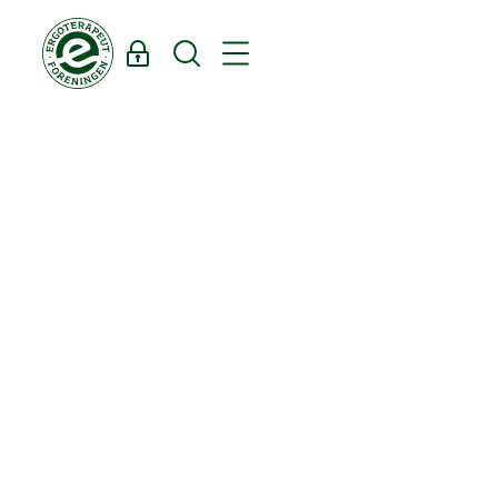
Log ind
Søg