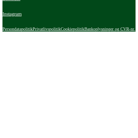
Instagram
Persondatapolitik
Privatlivspolitik
Cookiepolitik
Bankoplysninger og CVR-nr.