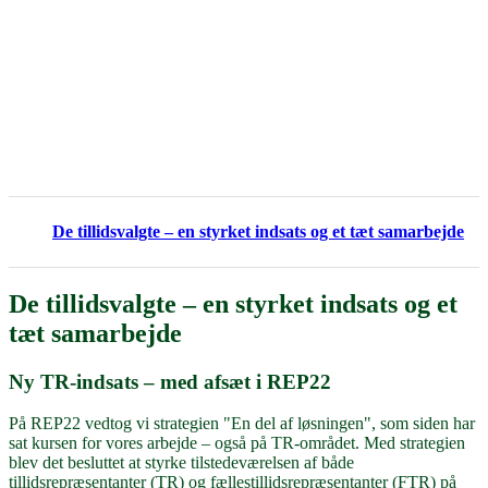
De tillidsvalgte – en styrket indsats og et tæt samarbejde
De tillidsvalgte – en styrket indsats og et
tæt samarbejde
Ny TR-indsats – med afsæt i REP22
På REP22 vedtog vi strategien "En del af løsningen", som siden har
sat kursen for vores arbejde – også på TR-området. Med strategien
blev det besluttet at styrke tilstedeværelsen af både
tillidsrepræsentanter (TR) og fællestillidsrepræsentanter (FTR) på