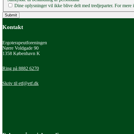
Dine oplysninger vil ikke blive delt med tredjeparter. For mere i
Kontakt
Ergoterapeutforeningen
Nørre Voldgade 90
1358 København K
Ring på 8882 6270
Skriv til
etf@etf.dk