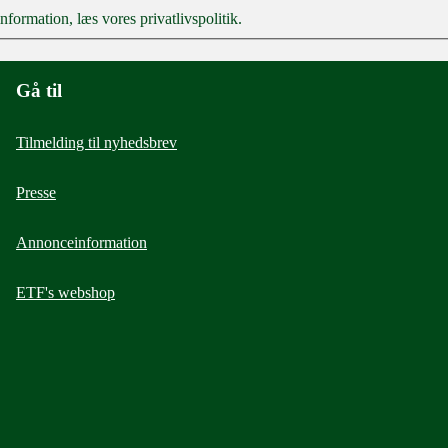
nformation, læs vores privatlivspolitik.
Gå til
Tilmelding til nyhedsbrev
Presse
Annonceinformation
ETF's webshop