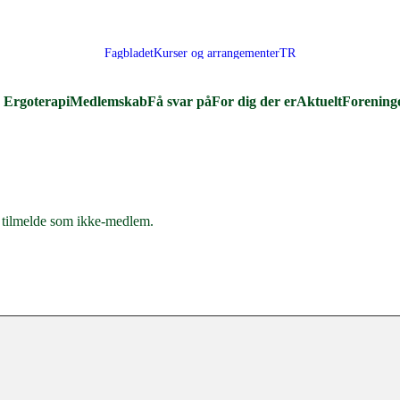
Fagbladet
Kurser og arrangementer
TR
Ergoterapi
Medlemskab
Få svar på
For dig der er
Aktuelt
Forening
tilmelde som ikke-medlem.