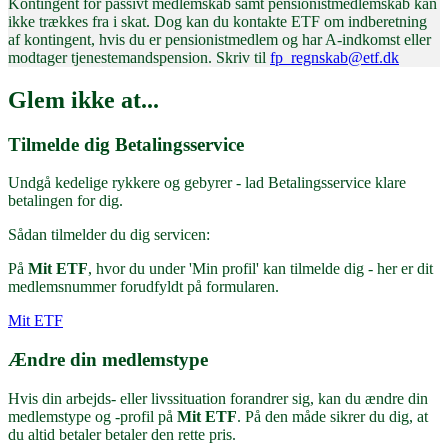
Kontingent for passivt medlemskab samt pensionistmedlemskab kan
ikke trækkes fra i skat. Dog kan du kontakte ETF om indberetning
af kontingent, hvis du er pensionistmedlem og har A-indkomst eller
modtager tjenestemandspension. Skriv til
fp_regnskab@etf.dk
Glem ikke at...
Tilmelde dig Betalingsservice
Undgå kedelige rykkere og gebyrer - lad Betalingsservice klare
betalingen for dig.
Sådan tilmelder du dig servicen:
På
Mit ETF
, hvor du under 'Min profil' kan tilmelde dig - her er dit
medlemsnummer forudfyldt på formularen.
Mit ETF
Ændre din medlemstype
Hvis din arbejds- eller livssituation forandrer sig, kan du ændre din
medlemstype og -profil på
Mit ETF
. På den måde sikrer du dig, at
du altid betaler betaler den rette pris.