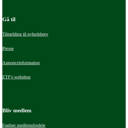
Sekretær
Gå til
amj@etf.dk
5336 4916
Tilmelding til nyhedsbrev
Presse
Annonceinformation
ETF's webshop
Bliv medlem
Faglige medlemsfordele