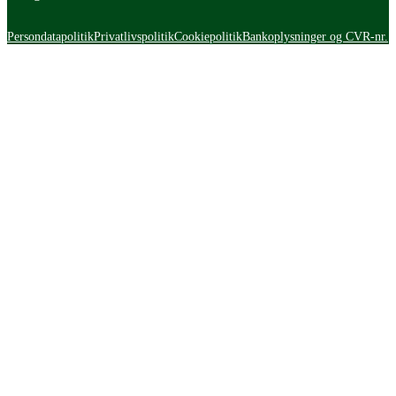
Persondatapolitik
Privatlivspolitik
Cookiepolitik
Bankoplysninger og CVR-nr.