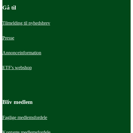
Gå til
Når du ønsker at fratræde din stilling, er det vigtigt at kende dine
rettigheder og pligter som lønmodtager.
Tilmelding til nyhedsbrev
Presse
Annonceinformation
ETF's webshop
Bliv medlem
Faglige medlemsfordele
Kontante medlemsfordele