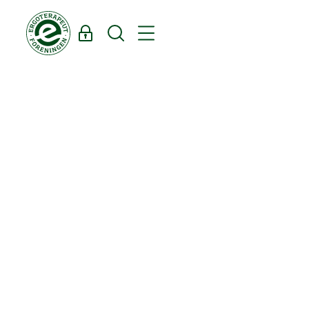
Log ind
Søg