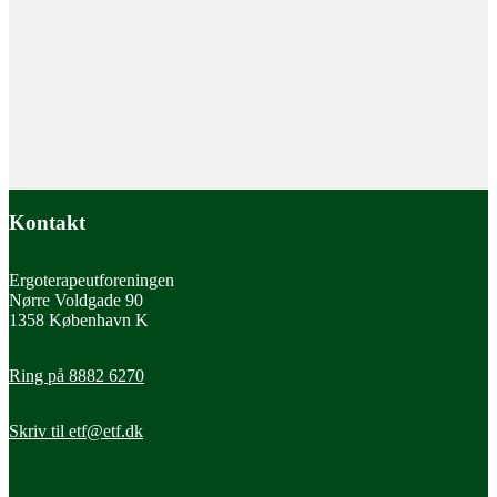
Kontakt
Ergoterapeutforeningen
Nørre Voldgade 90
1358 København K
Ring på 8882 6270
Læs mere
Arbejdsophør
Skriv til
etf@etf.dk
Hvis du selv siger op