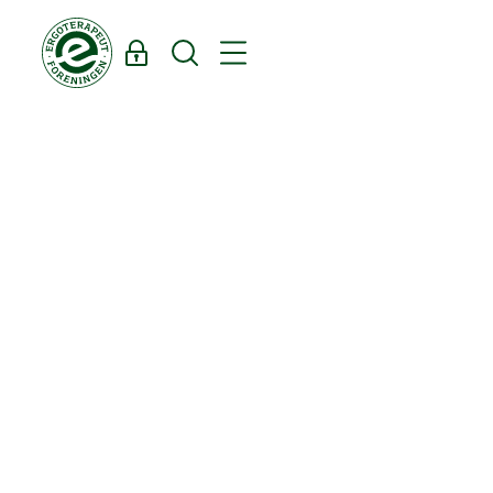
Log ind
Søg