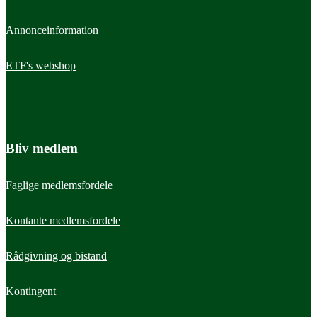
Annonceinformation
ETF's webshop
Bliv medlem
Faglige medlemsfordele
Kontante medlemsfordele
Rådgivning og bistand
Læs mere
Læs m
Studerende
Prakti
Kontingent
Se dine medlemsfordele som studerende
Alt 