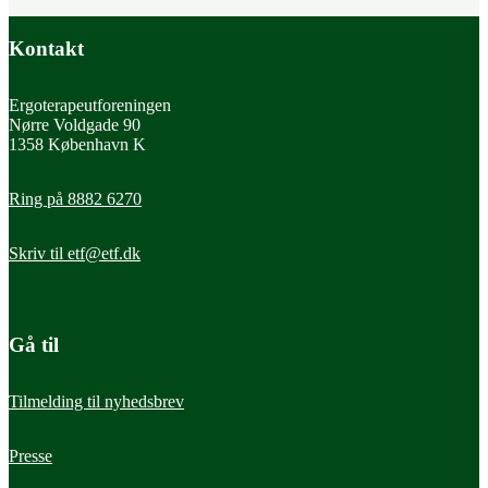
Kontakt
Ergoterapeutforeningen
Nørre Voldgade 90
1358 København K
Ring på 8882 6270
Læs mere
Skriv til
etf@etf.dk
Priser og legater
ROPOX-prisen
Gå til
Har du en kollega, der fortjener et skulderklap for sit bidrag til fagets
udvikling? Indstil vedkommende til ROPOX-prisen.
Tilmelding til nyhedsbrev
Presse