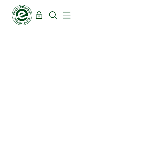
Log ind
Søg