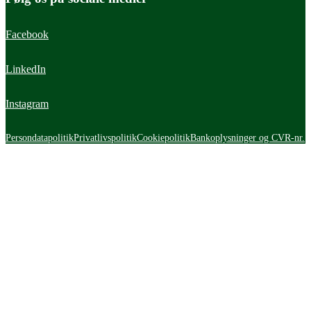
Facebook
LinkedIn
Instagram
Persondatapolitik
Privatlivspolitik
Cookiepolitik
Bankoplysninger og CVR-nr.