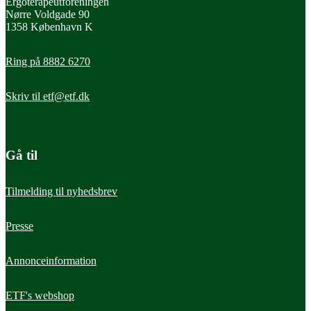
Ergoterapeutforeningen
Nørre Voldgade 90
1358 København K
Ring på 8882 6270
Skriv til
etf@etf.dk
Gå til
Tilmelding til nyhedsbrev
Presse
Annonceinformation
ETF's webshop