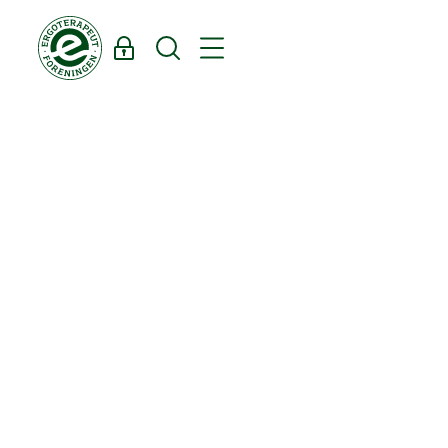
Log ind
Søg