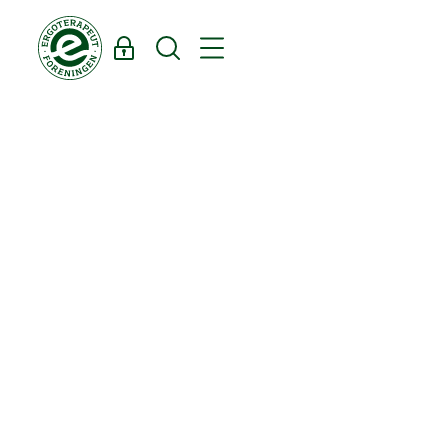
Log ind
Søg