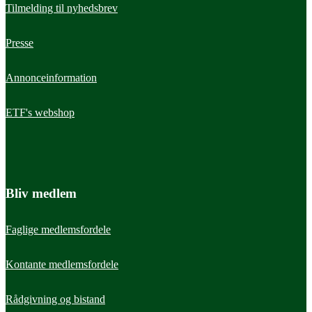
Tilmelding til nyhedsbrev
Presse
Annonceinformation
ETF's webshop
Bliv medlem
Faglige medlemsfordele
Kontante medlemsfordele
Læs mere
Læs m
Rådgivning og bistand
Løn
Ansætt