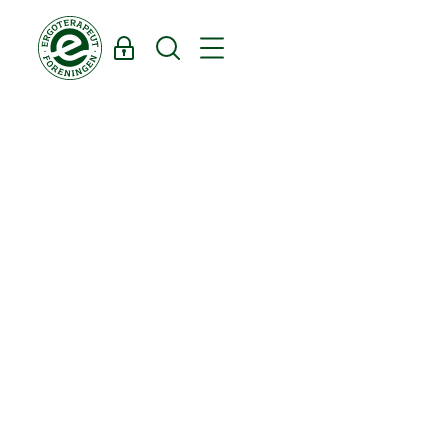
Log ind
Søg