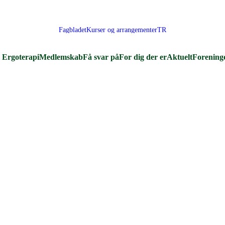
Fagbladet
Kurser og arrangementer
TR
Ergoterapi
Medlemskab
Få svar på
For dig der er
Aktuelt
Forening