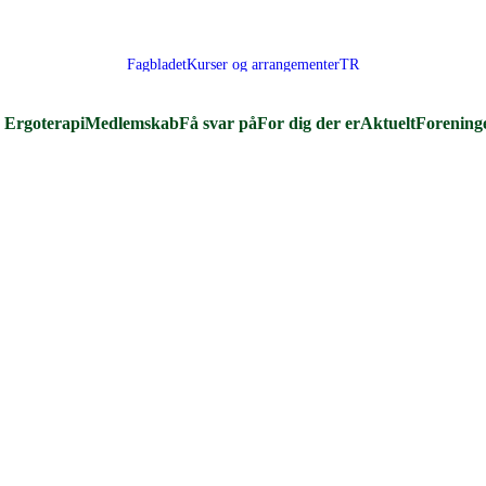
Fagbladet
Kurser og arrangementer
TR
Ergoterapi
Medlemskab
Få svar på
For dig der er
Aktuelt
Forening