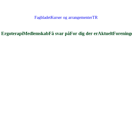
Fagbladet
Kurser og arrangementer
TR
Ergoterapi
Medlemskab
Få svar på
For dig der er
Aktuelt
Forening