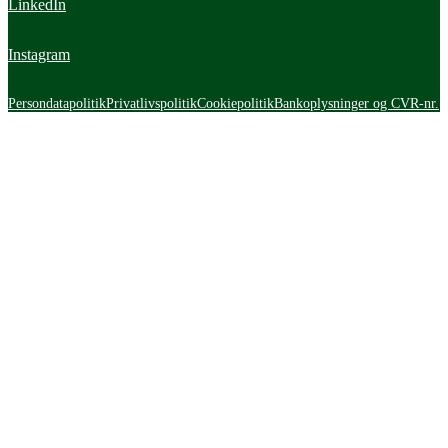
LinkedIn
Instagram
Persondatapolitik
Privatlivspolitik
Cookiepolitik
Bankoplysninger og CVR-nr.