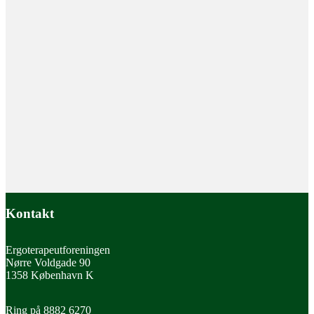
Kontakt
Ergoterapeutforeningen
Nørre Voldgade 90
1358 København K
Ring på 8882 6270