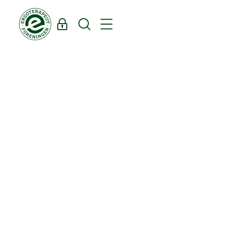
Log ind
Søg