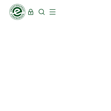
Log ind
Søg