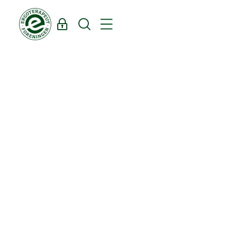
Log ind
Søg