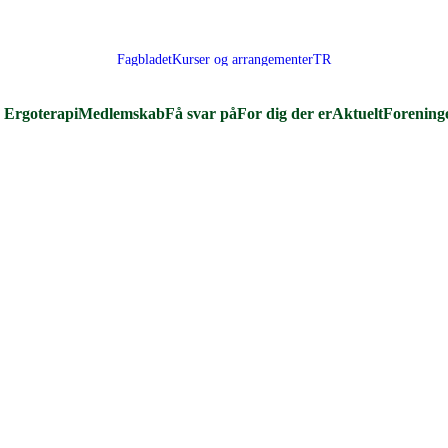
Fagbladet
Kurser og arrangementer
TR
Ergoterapi
Medlemskab
Få svar på
For dig der er
Aktuelt
Forening