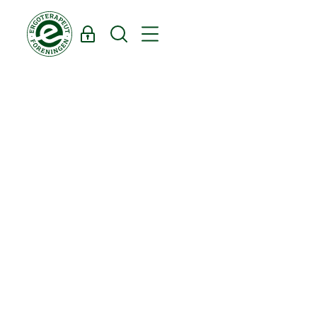
Log ind
Søg