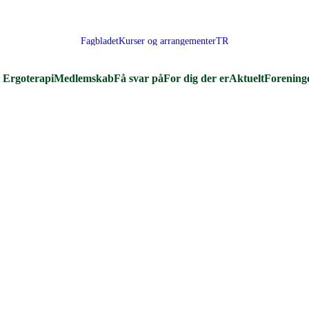
Fagbladet
Kurser og arrangementer
TR
Ergoterapi
Medlemskab
Få svar på
For dig der er
Aktuelt
Forening