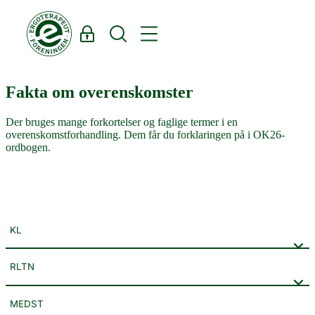
Log ind
Søg
OK26
Fakta om overenskomster
Der bruges mange forkortelser og faglige termer i en
overenskomstforhandling. Dem får du forklaringen på i OK26-
ordbogen.
KL
RLTN
MEDST