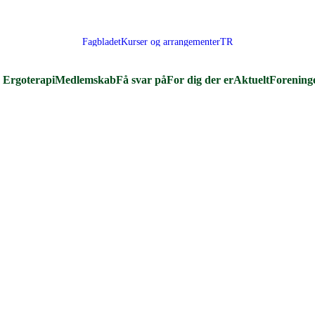
Fagbladet
Kurser og arrangementer
TR
Ergoterapi
Medlemskab
Få svar på
For dig der er
Aktuelt
Forening