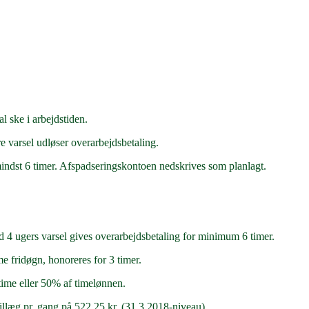
l ske i arbejdstiden.
e varsel udløser overarbejdsbetaling.
indst 6 timer. Afspadseringskontoen nedskrives som planlagt.
d 4 ugers varsel gives overarbejdsbetaling for minimum 6 timer.
me fridøgn, honoreres for 3 timer.
time eller 50% af timelønnen.
illæg pr. gang på 522,25 kr. (31.3.2018-niveau).