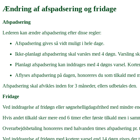
Ændring af afspadsering og fridage
Afspadsering
Lederen kan ændre afspadsering efter disse regler:
Afspadsering gives så vidt muligt i hele dage.
Ikke-planlagt afspadsering skal varsles med 4 døgn. Varsling ska
Planlagt afspadsering kan inddrages med 4 døgns varsel. Korter
Aflyses afspadsering på dagen, honoreres du som tilkald med m
Afspadsering skal afvikles inden for 3 måneder, ellers udbetales den.
Fridage
Ved inddragelse af fridøgn eller søgnehelligdagsfrihed med mindre en
Hvis andet tilkald sker mere end 6 timer efter første tilkald men i sam
Overarbejdsbetaling honoreres med halvanden times afspadsering pr. 
Ved inddragelse af fridøgn med kortere varsel end 14 døgn gives der t