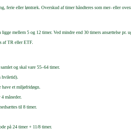
, ferie eller løntræk. Overskud af timer håndteres som mer- eller overa
 ligge mellem 5 og 12 timer. Ved mindre end 30 timers ansættelse pr. u
es af TR eller ETF.
 samlet og skal vare 55–64 timer.
hviletid).
r have et miljøfridøgn.
r 4 måneder.
edsættes til 8 timer.
ode på 24 timer + 11/8 timer.