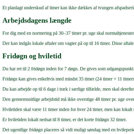
Et planlagt underskud af timer kan ikke dækkes af tvungen afspadsering
Arbejdsdagens længde
For dig med en normering på 30–37 timer pr. uge skal normaltjenesten
Der kan indgås lokale aftaler om vagter på op til 16 timer. Disse aftal
Fridøgn og hviletid
Du har ret til 2 fridøgn inden for 7 døgn. De gives som udgangspunkt
Fridøgn kan gives enkeltvis med mindst 35 timer (24 timer + 11 timers 
Du kan arbejde op til 6 dage i træk i særlige tilfælde, men skal derefte
Den gennemsnitlige arbejdstid må ikke overstige 48 timer pr. uge ove
Hviletiden skal være 11 timer inden for hver 24 timer, men kan lokalt n
Er hviletiden lokalt nedsat til 8 timer, er det korte fridøgn 32 timer.
Det ugentlige fridøgn placeres så vidt muligt søndag med en hvileperi