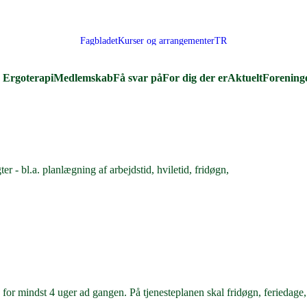
Fagbladet
Kurser og arrangementer
TR
Ergoterapi
Medlemskab
Få svar på
For dig der er
Aktuelt
Forening
er - bl.a. planlægning af arbejdstid, hviletid, fridøgn,
g for mindst 4 uger ad gangen. På tjenesteplanen skal fridøgn, feriedag