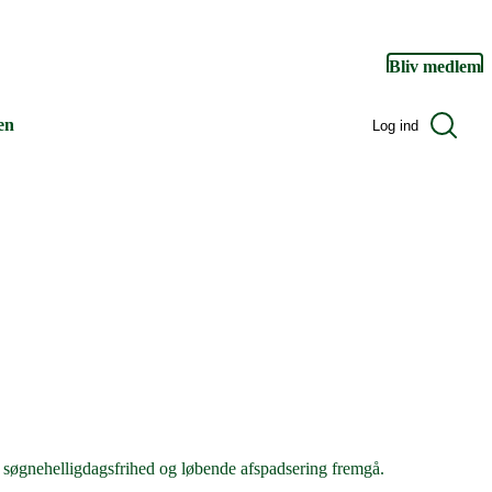
Bliv medlem
Søg
en
Log ind
Log ind
e, søgnehelligdagsfrihed og løbende afspadsering fremgå.