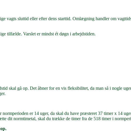
ge vagts sluttid eller efter dens starttid. Omlægning handler om vagttid
e tilfælde. Varslet er mindst ét døgn i arbejdstiden.
d skal gå op. Det åbner for en vis fleksibilitet, da man så i nogle uge
er.
r normperioden er 14 uger, da skal du have præsteret 37 timer x 14 uger
sætte dit normtimetal, skal du trække de timer fra de 518 timer i normper
 op.