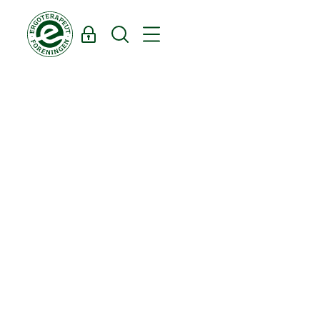
Log ind
Søg