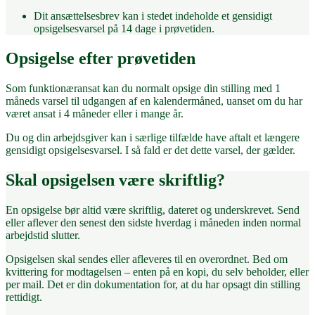
Dit ansættelsesbrev kan i stedet indeholde et gensidigt
opsigelsesvarsel på 14 dage i prøvetiden.
Opsigelse efter prøvetiden
Som funktionæransat kan du normalt opsige din stilling med 1
måneds varsel til udgangen af en kalendermåned, uanset om du har
været ansat i 4 måneder eller i mange år.
Du og din arbejdsgiver kan i særlige tilfælde have aftalt et længere
gensidigt opsigelsesvarsel. I så fald er det dette varsel, der gælder.
Skal opsigelsen være skriftlig?
En opsigelse bør altid være skriftlig, dateret og underskrevet. Send
eller aflever den senest den sidste hverdag i måneden inden normal
arbejdstid slutter.
Opsigelsen skal sendes eller afleveres til en overordnet. Bed om
kvittering for modtagelsen – enten på en kopi, du selv beholder, eller
per mail. Det er din dokumentation for, at du har opsagt din stilling
rettidigt.