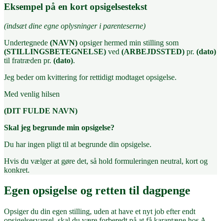
Eksempel på en kort opsigelsestekst
(indsæt dine egne oplysninger i parenteserne)
Undertegnede
(NAVN)
opsiger hermed min stilling som
(STILLINGSBETEGNELSE)
ved
(ARBEJDSSTED)
pr.
(dato)
til fratræden pr.
(dato)
.
Jeg beder om kvittering for rettidigt modtaget opsigelse.
Med venlig hilsen
(DIT FULDE NAVN)
Skal jeg begrunde min opsigelse?
Du har ingen pligt til at begrunde din opsigelse.
Hvis du vælger at gøre det, så hold formuleringen neutral, kort og
konkret.
Egen opsigelse og retten til dagpenge
Opsiger du din egen stilling, uden at have et nyt job efter endt
opsigelsesvarsel, skal du være forberedt på at få karantæne hos A-