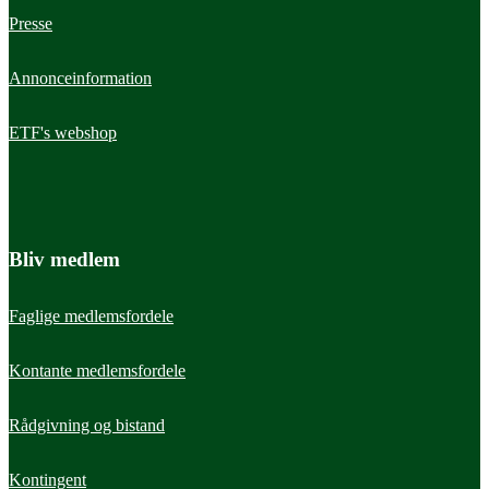
Presse
Annonceinformation
ETF's webshop
Bliv medlem
Faglige medlemsfordele
Kontante medlemsfordele
Læs mere
Læs m
Rådgivning og bistand
Løn
Ansætt
Kontingent
Din guide til løn
Sikre