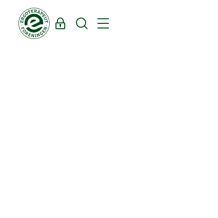
Log ind
Søg