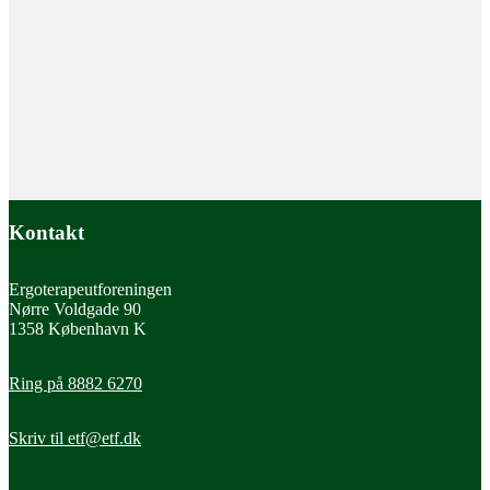
Kontakt
Ergoterapeutforeningen
Nørre Voldgade 90
1358 København K
Ring på 8882 6270
Læs mere
Ansættelse
Skriv til
etf@etf.dk
Tjenstlig samtale – sådan forholder du dig