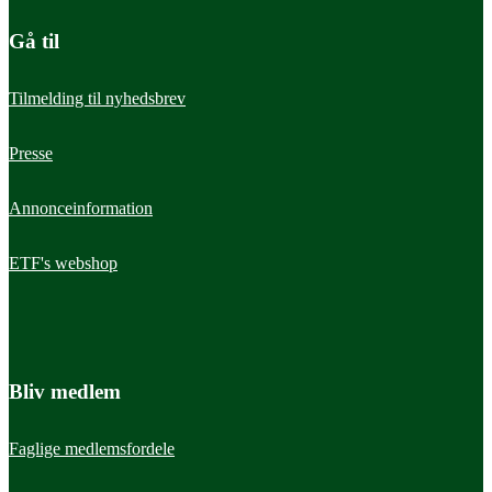
Gå til
Få overblik over reglerne for tjenstlige samtaler, advarsler,
bisidderens rolle og dine rettigheder som medarbejder.
Tilmelding til nyhedsbrev
Presse
Annonceinformation
ETF's webshop
Bliv medlem
Faglige medlemsfordele