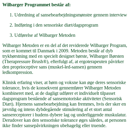
Wilbarger Programmet består af:
Udredning af sansebearbejdningsmønstre gennem interview
Indføring i den sensoriske diæt/dagsprogram
Udførelse af Wilbarger Metoden
Wilbarger Metoden er en del af det reviderede Wilbarger Program,
som er kommet til Danmark i 2009. Metoden består af dyb
trykbørstning med en specielt designet børste, Wilbarger Børsten
(Therapressure Brush®), efterfulgt af, at ergoterapeuten påvirker
den proprioceptive sans (muskel-led-sansen) gennem
ledkompression.
Klinisk erfaring viser, at børn og voksne kan øge deres sensoriske
tolerance, hvis de konsekvent gennemfører Wilbarger Metoden
kombineret med, at de dagligt udfører et individuelt tilpasset
dagsprogram bestående af sansemotoriske aktiviteter (Sensorisk
Diæt). Hjernens sansebearbejdning kan fremmes, hvis der sker en
jævnlig og intens dybdegående stimulering af et stort antal
sansereceptorer i hudens dybere lag og underliggende muskulatur.
Derudover kan den sensoriske tolerance øges således, at personen
ikke finder sansepåvirkningen ubehagelig eller truende.