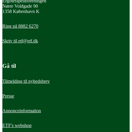
Ergoterapeutforeningen
Nørre Voldgade 90
1358 København K
Ring på 8882 6270
Skriv til
etf@etf.dk
Gå til
Tilmelding til nyhedsbrev
Presse
Annonceinformation
ETF's webshop