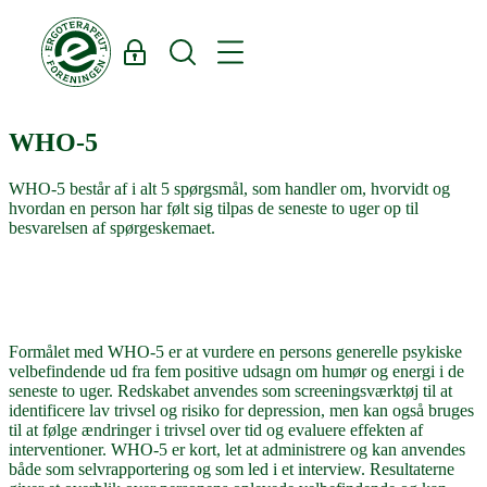
Log ind
Søg
WHO-5
WHO-5
WHO-5 består af i alt 5 spørgsmål, som handler om, hvorvidt og
hvordan en person har følt sig tilpas de seneste to uger op til
besvarelsen af spørgeskemaet.
Formålet med WHO-5 er at vurdere en persons generelle psykiske
velbefindende ud fra fem positive udsagn om humør og energi i de
seneste to uger. Redskabet anvendes som screeningsværktøj til at
identificere lav trivsel og risiko for depression, men kan også bruges
til at følge ændringer i trivsel over tid og evaluere effekten af
interventioner. WHO-5 er kort, let at administrere og kan anvendes
både som selvrapportering og som led i et interview. Resultaterne