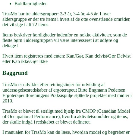
Boldfærdigheder
TrasMo har tre aldersgrupper: 2-3 år, 3-4 år, 4-5 år. I hver
aldersgruppe er der tre items i hvert af de otte ovenstående områder,
det vil sige i alt 72 items.
Items beskriver færdigheder indenfor en række aktiviteter, som de
fleste børn i aldersgruppen vil være interesseret i at udføre og
deltage i.
Hvert item registreres med enten: Kan/Gør, Kan delvist/Gør Delvist
eller Kan ikke/Gør Ikke
Baggrund
TrasMo er udviklet efter retningslinjer for udvikling af
undersøgelsesredskaber af ergoterapeut Birte Engmann Pedersen.
Ergoterapeutforeningens Praksispulje støttede projektet med midler i
2010.
TrasMo er blevet til særligt med hjælp fra CMOP (Canadian Model
of Occupational Performance), hvorfra aktivitetsområder og items,
der skulle indgå i redskabet er blevet defineret.
I manualen for TrasMo kan du læse, hvordan model og begreber er