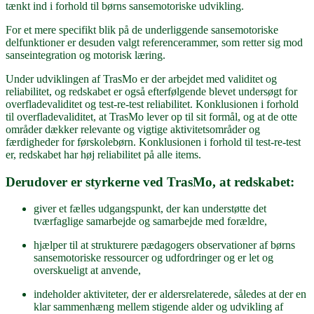
tænkt ind i forhold til børns sansemotoriske udvikling.
For et mere specifikt blik på de underliggende sansemotoriske
delfunktioner er desuden valgt referencerammer, som retter sig mod
sanseintegration og motorisk læring.
Under udviklingen af TrasMo er der arbejdet med validitet og
reliabilitet, og redskabet er også efterfølgende blevet undersøgt for
overfladevaliditet og test-re-test reliabilitet. Konklusionen i forhold
til overfladevaliditet, at TrasMo lever op til sit formål, og at de otte
områder dækker relevante og vigtige aktivitetsområder og
færdigheder for førskolebørn. Konklusionen i forhold til test-re-test
er, redskabet har høj reliabilitet på alle items.
Derudover er styrkerne ved TrasMo, at redskabet:
giver et fælles udgangspunkt, der kan understøtte det
tværfaglige samarbejde og samarbejde med forældre,
hjælper til at strukturere pædagogers observationer af børns
sansemotoriske ressourcer og udfordringer og er let og
overskueligt at anvende,
indeholder aktiviteter, der er aldersrelaterede, således at der en
klar sammenhæng mellem stigende alder og udvikling af