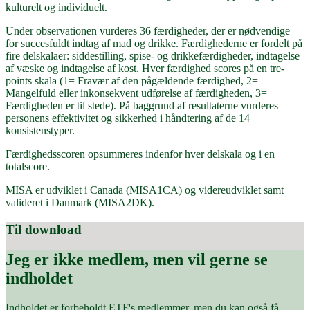
kulturelt og individuelt.
Under observationen vurderes 36 færdigheder, der er nødvendige
for succesfuldt indtag af mad og drikke. Færdighederne er fordelt på
fire delskalaer: siddestilling, spise- og drikkefærdigheder, indtagelse
af væske og indtagelse af kost. Hver færdighed scores på en tre-
points skala (1= Fravær af den pågældende færdighed, 2=
Mangelfuld eller inkonsekvent udførelse af færdigheden, 3=
Færdigheden er til stede). På baggrund af resultaterne vurderes
personens effektivitet og sikkerhed i håndtering af de 14
konsistenstyper.
Færdighedsscoren opsummeres indenfor hver delskala og i en
totalscore.
MISA er udviklet i Canada (MISA1CA) og videreudviklet samt
valideret i Danmark (MISA2DK).
Til download
Jeg er ikke medlem, men vil gerne se
indholdet
Indholdet er forbeholdt ETF's medlemmer, men du kan også få