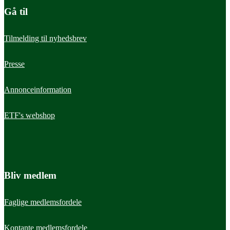
Chefkonsulent
Gå til
ug@etf.dk
5336 4925
Tilmelding til nyhedsbrev
Presse
Annonceinformation
ETF's webshop
Bliv medlem
Faglige medlemsfordele
Kontante medlemsfordele