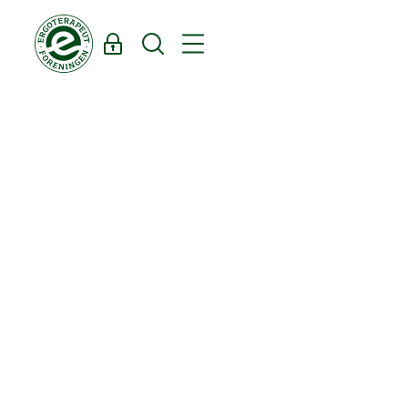
Log ind
Søg