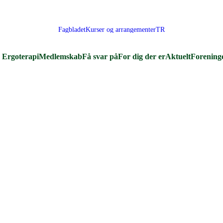
Fagbladet
Kurser og arrangementer
TR
Ergoterapi
Medlemskab
Få svar på
For dig der er
Aktuelt
Forening