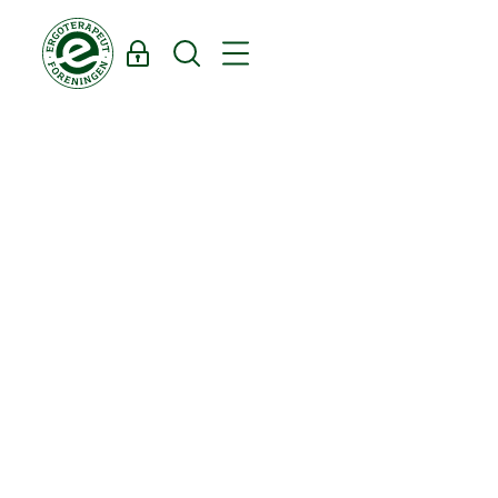
Log ind
Søg