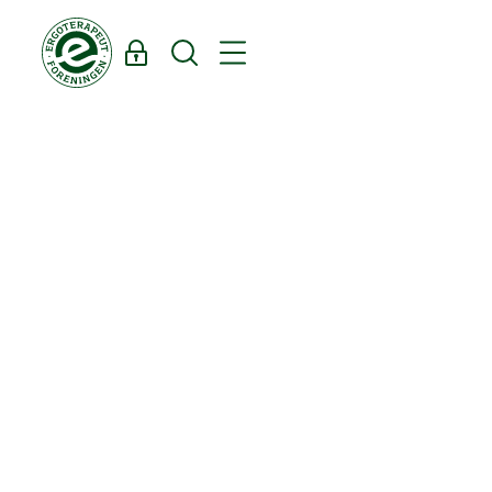
Log ind
Søg