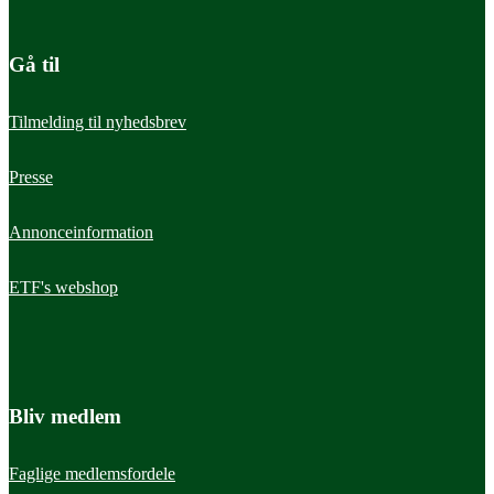
Gå til
Læs mere
Fagområder
Tilmelding til nyhedsbrev
Smerterehabilitering
Presse
Annonceinformation
Ergoterapi i smerterehabilitering gør hverdagen lettere og forebygger
yderligere funktionstab.
ETF's webshop
Læs mere
Fagområder
Bliv medlem
Udviklingshæmning og -forstyrrelser
Faglige medlemsfordele