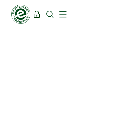
Log ind
Søg