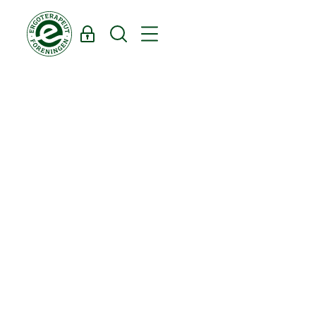
Log ind
Søg