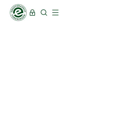
Log ind
Søg