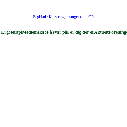
Fagbladet
Kurser og arrangementer
TR
Ergoterapi
Medlemskab
Få svar på
For dig der er
Aktuelt
Forening