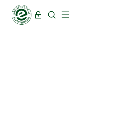
Log ind
Søg