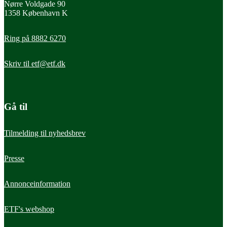
Nørre Voldgade 90
1358 København K
Ring på 8882 6270
Skriv til
etf@etf.dk
Gå til
Tilmelding til nyhedsbrev
Presse
Annonceinformation
ETF's webshop