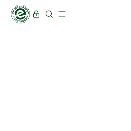
Log ind
Søg