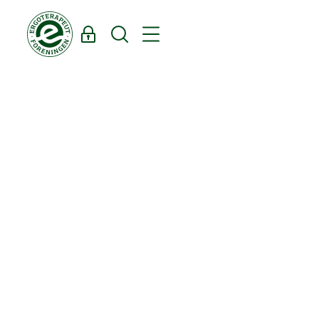
Log ind
Søg