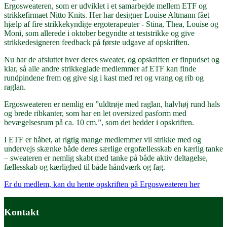
Ergosweateren, som er udviklet i et samarbejde mellem ETF og
strikkefirmaet Nitto Knits. Her har designer Louise Altmann fået
hjælp af fire strikkekyndige ergoterapeuter - Stina, Thea, Louise og
Moni, som allerede i oktober begyndte at teststrikke og give
strikkedesigneren feedback på første udgave af opskriften.
Nu har de afsluttet hver deres sweater, og opskriften er finpudset og
klar, så alle andre strikkeglade medlemmer af ETF kan finde
rundpindene frem og give sig i kast med ret og vrang og rib og
raglan.
Ergosweateren er nemlig en ”uldtrøje med raglan, halvhøj rund hals
og brede ribkanter, som har en let oversized pasform med
bevægelsesrum på ca. 10 cm.”, som det hedder i opskriften.
I ETF er håbet, at rigtig mange medlemmer vil strikke med og
undervejs skænke både deres særlige ergofællesskab en kærlig tanke
– sweateren er nemlig skabt med tanke på både aktiv deltagelse,
fællesskab og kærlighed til både håndværk og fag.
Er du medlem, kan du hente opskriften på Ergosweateren her
Kontakt