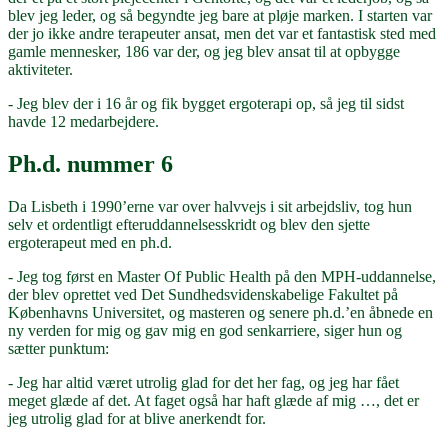
blev jeg leder, og så begyndte jeg bare at pløje marken. I starten var
der jo ikke andre terapeuter ansat, men det var et fantastisk sted med
gamle mennesker, 186 var der, og jeg blev ansat til at opbygge
aktiviteter.
- Jeg blev der i 16 år og fik bygget ergoterapi op, så jeg til sidst
havde 12 medarbejdere.
Ph.d. nummer 6
Da Lisbeth i 1990’erne var over halvvejs i sit arbejdsliv, tog hun
selv et ordentligt efteruddannelsesskridt og blev den sjette
ergoterapeut med en ph.d.
- Jeg tog først en Master Of Public Health på den MPH-uddannelse,
der blev oprettet ved Det Sundhedsvidenskabelige Fakultet på
Københavns Universitet, og masteren og senere ph.d.’en åbnede en
ny verden for mig og gav mig en god senkarriere, siger hun og
sætter punktum:
- Jeg har altid været utrolig glad for det her fag, og jeg har fået
meget glæde af det. At faget også har haft glæde af mig …, det er
jeg utrolig glad for at blive anerkendt for.