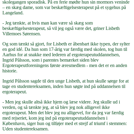
skolegangen sporadisk. På en ferie mødte hun sin mormors veninde
– en skæg dame, som var beskæftigelsesterapeut på et sygehus på
Langeland.
- Jeg tænkte, at hvis man kan være så skæg som
beskæftigelsesterapeut, så vil jeg også være det, griner Lisbeth
Villemoes Sørensen.
Og som tænkt så gjort, for Lisbeth er åbenbart ikke typen, der sylter
en god idé. Da hun som 17-årig var færdig med skolen, tog hun til
Aarhus for at snakke med lederen af ergoterapeutuddannelsen,
Ingrid Pålsson, som i parentes bemærket siden blev
Ergoterapeutforeningens første æresmedlem - men det er en anden
historie.
Ingrid Pålsson sagde til den unge Lisbeth, at hun skulle sørge for at
tage en studentereksamen, inden hun søgte ind på uddannelsen til
ergoterapeut.
- Men jeg skulle altså ikke hjem og læse videre. Jeg skulle ud i
verden, og så tænkte jeg, at så blev jeg nok alligevel ikke
ergoterapeut. Men det blev jeg nu alligevel, for da jeg var færdig
med rejseriet, kom jeg ind på ergoterapeutuddannelsen i
København, siger hun og tilføjer med et strejf af triumf i stemmen:
Uden studentereksamen.