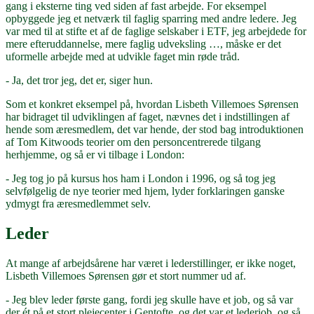
gang i eksterne ting ved siden af fast arbejde. For eksempel
opbyggede jeg et netværk til faglig sparring med andre ledere. Jeg
var med til at stifte et af de faglige selskaber i ETF, jeg arbejdede for
mere efteruddannelse, mere faglig udveksling …, måske er det
uformelle arbejde med at udvikle faget min røde tråd.
- Ja, det tror jeg, det er, siger hun.
Som et konkret eksempel på, hvordan Lisbeth Villemoes Sørensen
har bidraget til udviklingen af faget, nævnes det i indstillingen af
hende som æresmedlem, det var hende, der stod bag introduktionen
af Tom Kitwoods teorier om den personcentrerede tilgang
herhjemme, og så er vi tilbage i London:
- Jeg tog jo på kursus hos ham i London i 1996, og så tog jeg
selvfølgelig de nye teorier med hjem, lyder forklaringen ganske
ydmygt fra æresmedlemmet selv.
Leder
At mange af arbejdsårene har været i lederstillinger, er ikke noget,
Lisbeth Villemoes Sørensen gør et stort nummer ud af.
- Jeg blev leder første gang, fordi jeg skulle have et job, og så var
der ét på et stort plejecenter i Gentofte, og det var et lederjob, og så