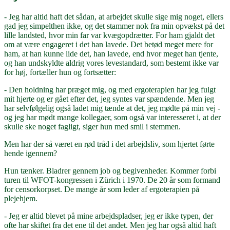
- Jeg har altid haft det sådan, at arbejdet skulle sige mig noget, ellers
gad jeg simpelthen ikke, og det stammer nok fra min opvækst på det
lille landsted, hvor min far var kvægopdrætter. For ham gjaldt det
om at være engageret i det han lavede. Det betød meget mere for
ham, at han kunne lide det, han lavede, end hvor meget han tjente,
og han undskyldte aldrig vores levestandard, som bestemt ikke var
for høj, fortæller hun og fortsætter:
- Den holdning har præget mig, og med ergoterapien har jeg fulgt
mit hjerte og er gået efter det, jeg syntes var spændende. Men jeg
har selvfølgelig også ladet mig tænde at det, jeg mødte på min vej -
og jeg har mødt mange kollegaer, som også var interesseret i, at der
skulle ske noget fagligt, siger hun med smil i stemmen.
Men har der så været en rød tråd i det arbejdsliv, som hjertet førte
hende igennem?
Hun tænker. Bladrer gennem job og begivenheder. Kommer forbi
turen til WFOT-kongressen i Zürich i 1970. De 20 år som formand
for censorkorpset. De mange år som leder af ergoterapien på
plejehjem.
- Jeg er altid blevet på mine arbejdspladser, jeg er ikke typen, der
ofte har skiftet fra det ene til det andet. Men jeg har også altid haft