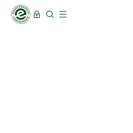
Log ind
Søg