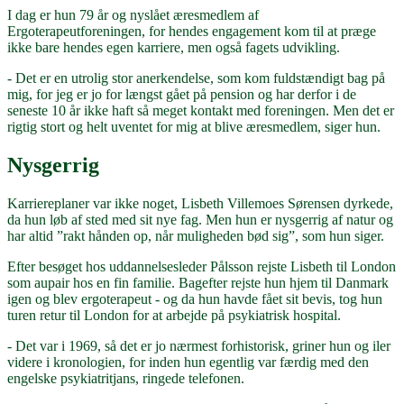
I dag er hun 79 år og nyslået æresmedlem af
Ergoterapeutforeningen, for hendes engagement kom til at præge
ikke bare hendes egen karriere, men også fagets udvikling.
- Det er en utrolig stor anerkendelse, som kom fuldstændigt bag på
mig, for jeg er jo for længst gået på pension og har derfor i de
seneste 10 år ikke haft så meget kontakt med foreningen. Men det er
rigtig stort og helt uventet for mig at blive æresmedlem, siger hun.
Nysgerrig
Karriereplaner var ikke noget, Lisbeth Villemoes Sørensen dyrkede,
da hun løb af sted med sit nye fag. Men hun er nysgerrig af natur og
har altid ”rakt hånden op, når muligheden bød sig”, som hun siger.
Efter besøget hos uddannelsesleder Pålsson rejste Lisbeth til London
som aupair hos en fin familie. Bagefter rejste hun hjem til Danmark
igen og blev ergoterapeut - og da hun havde fået sit bevis, tog hun
turen retur til London for at arbejde på psykiatrisk hospital.
- Det var i 1969, så det er jo nærmest forhistorisk, griner hun og iler
videre i kronologien, for inden hun egentlig var færdig med den
engelske psykiatritjans, ringede telefonen.