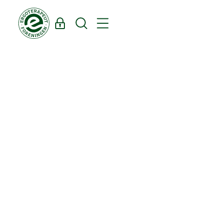
Log ind
Søg