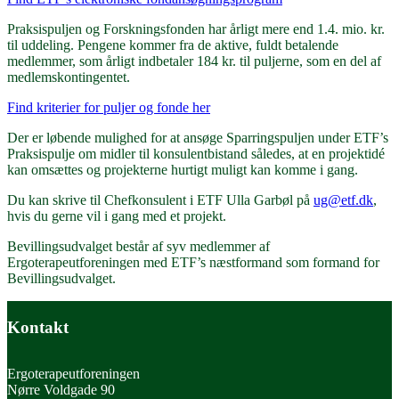
Praksispuljen og Forskningsfonden har årligt mere end 1.4. mio. kr.
til uddeling. Pengene kommer fra de aktive, fuldt betalende
medlemmer, som årligt indbetaler 184 kr. til puljerne, som en del af
medlemskontingentet.
Find kriterier for puljer og fonde her
Der er løbende mulighed for at ansøge Sparringspuljen under ETF’s
Praksispulje om midler til konsulentbistand således, at en projektidé
kan omsættes og projekterne hurtigt muligt kan komme i gang.
Du kan skrive til Chefkonsulent i ETF Ulla Garbøl på
ug@etf.dk
,
hvis du gerne vil i gang med et projekt.
Bevillingsudvalget består af syv medlemmer af
Ergoterapeutforeningen med ETF’s næstformand som formand for
Bevillingsudvalget.
Kontakt
Ergoterapeutforeningen
Nørre Voldgade 90