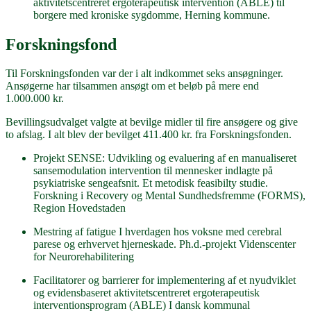
aktivitetscentreret ergoterapeutisk intervention (ABLE) til
borgere med kroniske sygdomme, Herning kommune.
Forskningsfond
Til Forskningsfonden var der i alt indkommet seks ansøgninger.
Ansøgerne har tilsammen ansøgt om et beløb på mere end
1.000.000 kr.
Bevillingsudvalget valgte at bevilge midler til fire ansøgere og give
to afslag. I alt blev der bevilget 411.400 kr. fra Forskningsfonden.
Projekt SENSE: Udvikling og evaluering af en manualiseret
sansemodulation intervention til mennesker indlagte på
psykiatriske sengeafsnit. Et metodisk feasibilty studie.
Forskning i Recovery og Mental Sundhedsfremme (FORMS),
Region Hovedstaden
Mestring af fatigue I hverdagen hos voksne med cerebral
parese og erhvervet hjerneskade. Ph.d.-projekt Videnscenter
for Neurorehabilitering
Facilitatorer og barrierer for implementering af et nyudviklet
og evidensbaseret aktivitetscentreret ergoterapeutisk
interventionsprogram (ABLE) I dansk kommunal