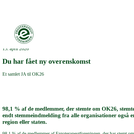
15. april 2026
Du har fået ny overenskomst
Et samlet JA til OK26
98,1 % af de medlemmer, der stemte om OK26, stemte 
endt stemmeindmelding fra alle organisationer også er
region eller staten.
98,1 % af de medlemmer af Ergoterapeutforeningen, der har stemt om