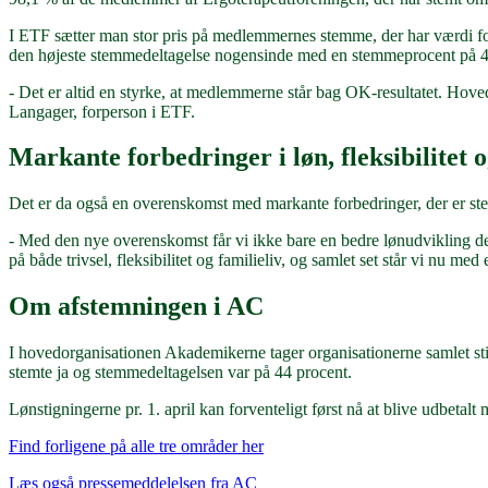
I ETF sætter man stor pris på medlemmernes stemme, der har værdi f
den højeste stemmedeltagelse nogensinde med en stemmeprocent på 
- Det er altid en styrke, at medlemmerne står bag OK-resultatet. Hoved
Langager, forperson i ETF.
Markante forbedringer i løn, fleksibilitet o
Det er da også en overenskomst med markante forbedringer, der er st
- Med den nye overenskomst får vi ikke bare en bedre lønudvikling de
på både trivsel, fleksibilitet og familieliv, og samlet set står vi nu m
Om afstemningen i AC
I hovedorganisationen Akademikerne tager organisationerne samlet stil
stemte ja og stemmedeltagelsen var på 44 procent.
Lønstigningerne pr. 1. april kan forventeligt først nå at blive udbetal
Find forligene på alle tre områder her
Læs også pressemeddelelsen fra AC