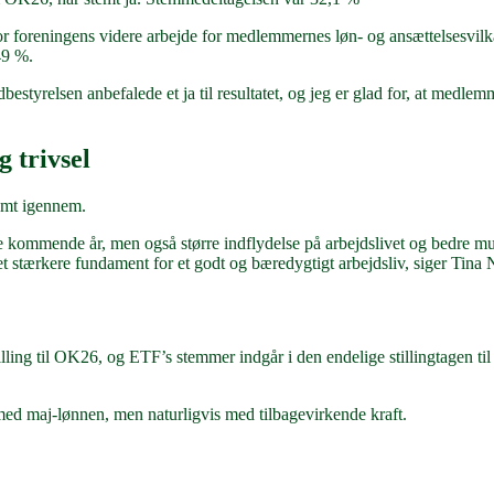
or foreningens videre arbejde for medlemmernes løn- og ansættelsesv
49 %.
bestyrelsen anbefalede et ja til resultatet, og jeg er glad for, at medl
g trivsel
emt igennem.
 kommende år, men også større indflydelse på arbejdslivet og bedre mul
ed et stærkere fundament for et godt og bæredygtigt arbejdsliv, siger Tina
ling til OK26, og ETF’s stemmer indgår i den endelige stillingtagen til
t med maj-lønnen, men naturligvis med tilbagevirkende kraft.