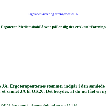
Fagbladet
Kurser og arrangementer
TR
Ergoterapi
Medlemskab
Få svar på
For dig der er
Aktuelt
Forening
JA. Ergoterapeuternes stemmer indgår i den samlede st
 et samlet JA til OK26. Det betyder, at du nu fået en 
 OK26, har stemt ja. Stemmedeltagelsen var 32,1 %