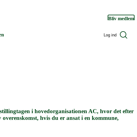
Bliv medlem
Søg
en
Log ind
Log ind
illingtagen i hovedorganisationen AC, hvor det efter
ny overenskomst, hvis du er ansat i en kommune,