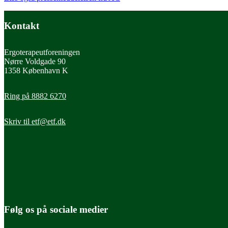
Kontakt
Ergoterapeutforeningen
Nørre Voldgade 90
1358 København K
Ring på 8882 6270
Skriv til
etf@etf.dk
Følg os på sociale medier