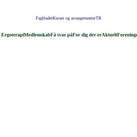
Fagbladet
Kurser og arrangementer
TR
Ergoterapi
Medlemskab
Få svar på
For dig der er
Aktuelt
Forening