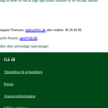
ligt at bede os om at tage specifikke billeder af de sociale medier
ergaard Thomsen,
hellms@rm.dk
eller mobilnr. 40 25 60 85.
racht-Jensen,
amj@etf.dk
.
dler dine personlige oplysninger
Gå til
Tilmelding til nyhedsbrev
Presse
Annonceinformation