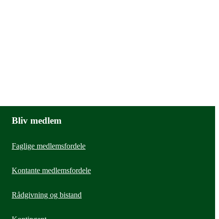
Bliv medlem
Faglige medlemsfordele
Kontante medlemsfordele
Rådgivning og bistand