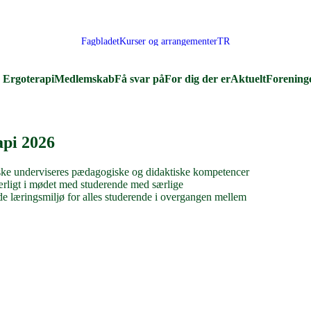
Fagbladet
Kurser og arrangementer
TR
Ergoterapi
Medlemskab
Få svar på
For dig der er
Aktuelt
Forening
api 2026
iske underviseres pædagogiske og didaktiske kompetencer
særligt i mødet med studerende med særlige
de læringsmiljø for alles studerende i overgangen mellem