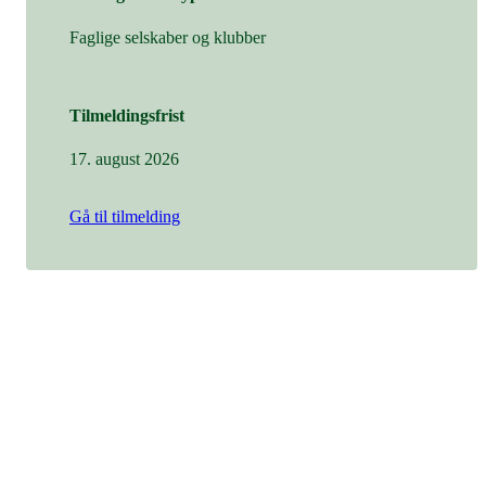
Faglige selskaber og klubber
Tilmeldingsfrist
17. august 2026
Gå til tilmelding