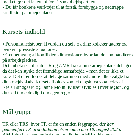
hvilket gør det lettere at forstå samarbejdspartnere.
• Du får konkrete værktøjer til at forstå, forebygge og nedtrappe
konflikter på arbejdspladsen.
Kursets indhold
• Personlighedstyper: Hvordan du selv og dine kolleger agerer og
tænker i pressede situationer.
• Gennemgang af konflikters dimensioner, hvordan de kan håndteres
på arbejdspladsen.
Det anbefales, at både TR og AMR fra samme arbejdsplads deltager,
da det kan styrke det fremtidige samarbejde – men det er ikke et
krav. Det er en fordel at deltage sammen med andre tillidsvalgte fra
din arbejdsplads. Kurset afholdes som et dagskursus og ledes af
Niels Bundgaard og Janne Molin. Kurset afvikles i hver region, og
du skal tilmelde dig i din egen region.
Målgruppe
TR eller TRS, hvor TR er fra en anden faggruppe,
der har
gennemført TR-grunduddannelsen inden den 10. august 2026.
AMR der har gennemført den lovpligtige AMR-uddannelse