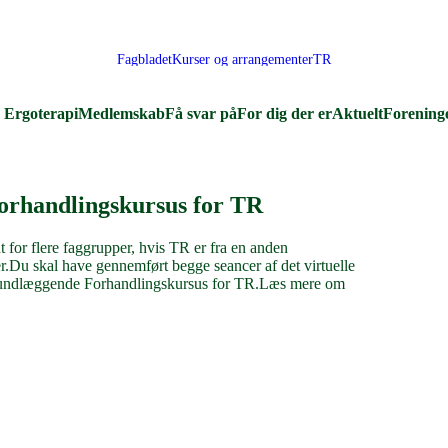
Fagbladet
Kurser og arrangementer
TR
Ergoterapi
Medlemskab
Få svar på
For dig der er
Aktuelt
Forening
rhandlingskursus for TR
 for flere faggrupper, hvis TR er fra en anden
Du skal have gennemført begge seancer af det virtuelle
i Grundlæggende Forhandlingskursus for TR.Læs mere om