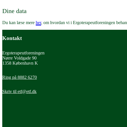
Dine data
Du kan læse mere
her
, om hvordan vi i Ergoterapeutforeningen behand
Kontakt
Ergoterapeutforeningen
Nørre Voldgade 90
1358 København K
Ring på 8882 6270
Skriv til
etf@etf.dk