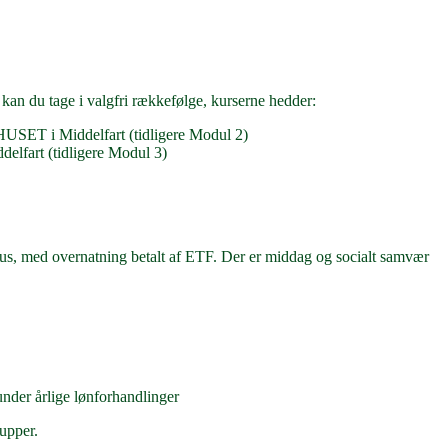
r kan du tage i valgfri rækkefølge, kurserne hedder:
USET i Middelfart (tidligere Modul 2)
lfart (tidligere Modul 3)
us, med overnatning betalt af ETF. Der er middag og socialt samvær
under årlige lønforhandlinger
rupper.