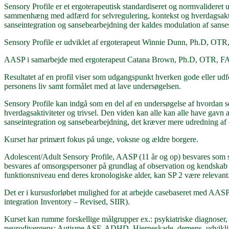
Sensory Profile er et ergoterapeutisk standardiseret og normvalideret 
sammenhæng med adfærd for selvregulering, kontekst og hverdagsakti
sanseintegration og sansebearbejdning der kaldes modulation af sanses
Sensory Profile er udviklet af ergoterapeut Winnie Dunn, Ph.D, O
AASP i samarbejde med ergoterapeut Catana Brown, Ph.D, OTR, 
Resultatet af en profil viser som udgangspunkt hverken gode eller udf
personens liv samt formålet med at lave undersøgelsen.
Sensory Profile kan indgå som en del af en undersøgelse af hvordan 
hverdagsaktiviteter og trivsel. Den viden kan alle kan alle have gavn a
sanseintegration og sansebearbejdning, det kræver mere udredning af e
Kurset har primært fokus på unge, voksne og ældre borgere.
Adolescent/Adult Sensory Profile, AASP (11 år og op) besvares som s
besvares af omsorgspersoner på grundlag af observation og kendskab ti
funktionsniveau end deres kronologiske alder, kan SP 2 være relevant
Det er i kursusforløbet mulighed for at arbejde casebaseret med AAS
integration Inventory – Revised, SIIR).
Kurset kan rumme forskellige målgrupper ex.: psykiatriske diagnoser, a
neurodivergens: Autisme ASF, ADHD. Hjerneskade, demens, udvikli