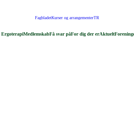
Fagbladet
Kurser og arrangementer
TR
Ergoterapi
Medlemskab
Få svar på
For dig der er
Aktuelt
Forening