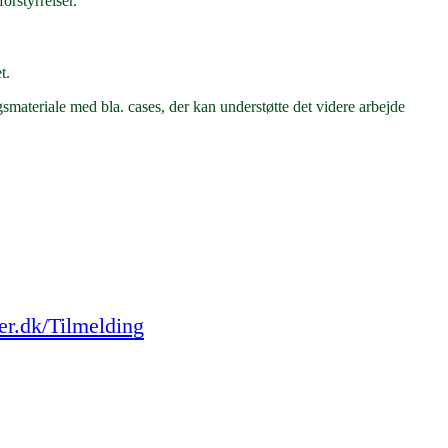
orstyrrelser.
t.
gsmateriale med bla. cases, der kan understøtte det videre arbejde
r.dk/Tilmelding