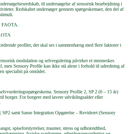
undersøgelsesredskab, til undersøgelse af sensorisk bearbejdning i
viteter. Redskabet undersøger gennem spørgeskemaer, den del af
timuli.
TR, FAOTA.
FAOTA
ordrende profiler, det skal ses i sammenhæng med flere faktorer i
sensorisk modulation og selvregulering påvirker et menneskes
f, men Sensory Profile kan ikke stå alene i forhold til udredning af
n specialist på området.
elvvurderingsspørgeskema. Sensory Profile 2, SP 2 (0 – 15 år)
l borger. For borgere med lavere udviklingsalder eller
.
P, SP2 samt Sanse Integration Opgørelse – Revideret (Sensory
ngst, spiseforstyrrelser, traumer, stress og udbrændthed,
ngshæmning, fysiske sygdomme, arbejdsevnevurdering og