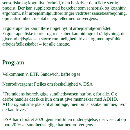
sensoriske og kognitive forhold, men beskriver dem ikke særlig
præcist. Der kan suppleres med begreber som sensorisk og kognitiv
ergonomi, når arbejdsmiljøudfordringer vedrører sansebearbejdning,
opmærksomhed, mental energi eller neurodivergens.
Ergoterapeuter kan tilføre noget nyt til arbejdsmiljøområdet.
Ergoterapeutiske teorier og redskaber kan bidrage til rådgivning, der
giver arbejdspladsen større rummelighed, trivsel og meningsfulde
arbejdsfællesskaber – for alle ansatte.
Program
Velkommen v. ETF, Sandwich, kaffe og te.
Neurodivergens: Fælles om forskellighed v. DSA
"Fremtidens bæredygtige sundhedsvæsen har brug for alle. Og
derfor handler det ikke kun om at give mennesker med ADHD,
ADD og autisme plads til at bidrage, men om at skabe rammer, hvor
de kan trives."
DSA har i foråret 2026 gennemført en undersøgelse, der viser, at op
mod 20 % af sundhedsfaglige har neurodivergens.