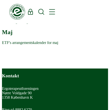
Log ind
Søg
Kurser og arrangementer
Maj
ETF's arrangementskalender for maj
Kontakt
Ergoterapeutforeningen
Nørre Voldgade 90
1358 København K
Ring på 8882 6270